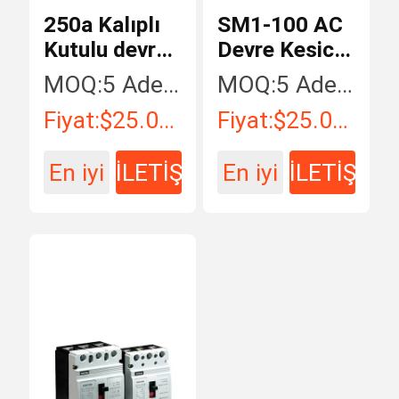
250a Kalıplı
SM1-100 AC
Kutulu devre
Devre Kesici
kesici 4p AC
CE 3 Kutuplu
MOQ:
5 Adet / Adet
MOQ:
5 Adet / Adet
MCCB
AC MCCB
Fiyat:
$25.00 - $50.00 / Piece
Fiyat:
$25.00 - $250.00 / Piece
En iyi
İLETİŞİM
En iyi
İLETİŞİM
fiyat
fiyat