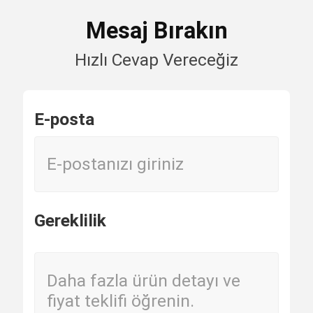
Mesaj Bırakın
Hızlı Cevap Vereceğiz
Ana sayfa
Ürünler
Hakkımızda
E-posta
MCB Devre Kesiciler
Kalıplı Kutulu Devre Kesici
Gereklilik
AC Devre Kesiciler
Güç Dağıtım Kabini