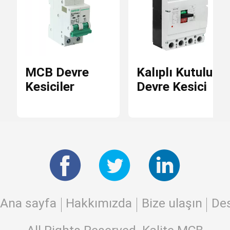
Güneş Paneli Kabloları
MCB Devre
Kalıplı Kutulu
Doğru Akım Devre Kesicileri
Kesiciler
Devre Kesici
DC dalgalanma koruyucusu
DC İzolatör Anahtarı
DC Sigorta Tutucu
Ana sayfa
Hakkımızda
Bize ulaşın
Des