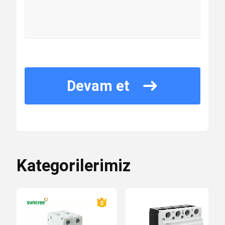
dc birleştirici kutusu
Devre Kesici Muhafaza Kutusu
Devam et
AC MCB Anahtarı
AC MCCB
Kategorilerimiz
Ac Aşırı Gerilim Koruyucu
RCBO Devre Kesici