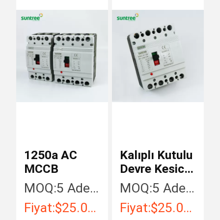
1250a AC
Kalıplı Kutulu
MCCB
Devre Kesici
3 kutuplu
MOQ:
5 Adet / Adet
MOQ:
5 Adet / Adet
630a AC
Fiyat:
$25.00 - $50.00 / Piece
Fiyat:
$25.00 - $50.00 / Piece
MCCB