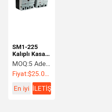
SM1-225
Kalıplı Kasa
ABS 160a 4
MOQ:
5 Adet / Adet
kutuplu AC
Fiyat:
$25.00 - $50.00 / Piece
MCCB
En iyi
İLETİŞİM
fiyat