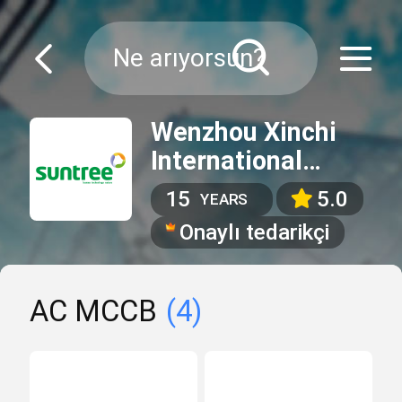
Wenzhou Xinchi
International
Trade Co.,Ltd
15
5.0
YEARS
Onaylı tedarikçi
AC MCCB
(4)