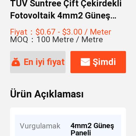
TUV Suntree Çift Çekirdekli
Fotovoltaik 4mm2 Güneş
Paneli Kabloları
Fiyat：$0.67 - $3.00 / Meter
MOQ：100 Metre / Metre
En iyi fiyat
Şimdi
başvurun
Ürün Açıklaması
4mm2 Güneş
Vurgulamak
Paneli