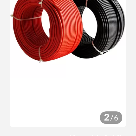
2
/
6